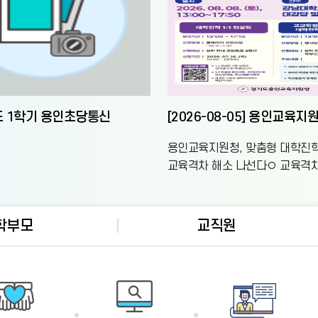
도 1학기 용인초당통신
용인교육지원청, 맞춤형 대학진
교육격차 해소 나선다◦ 교육격차
학생 맞춤형 1:1 대학진학 지원
학컨설팅과 대입전략 특강으로
학부모
교직원