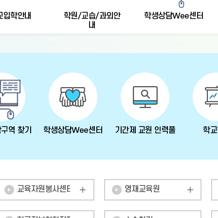
교입학안내
학원/교습/과외안
학생상담Wee센터
내
학구역 찾기
학생상담Wee센터
기간제 교원 인력풀
학교
교육자원봉사센터
영재교육원