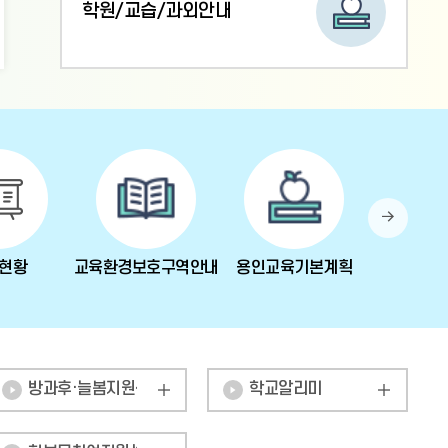
학원/교습/과외안내
다
음
현황
교육환경보호구역안내
용인교육기본계획
용인O
방과후·늘봄지원센터
학교알리미