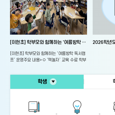
[이현초] 학부모와 함께하는 '여름방학 독서캠프' 운영
2026학년
[이현초] 학부모와 함께하는 ‘여름방학 독서캠
프’ 운영주요 내용>◦ ‘책놀자’ 교육 수료 학부
모 재능기부로 독서캠프 운영◦ 1~2학년 대상
독후활동(나만의 팽이
바
학생
로
가
기