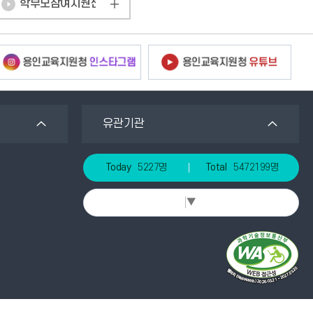
학부모참여지원센터
유관기관
Today
5227명
Total
5472199명
Select Language
▼
)