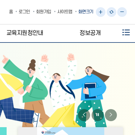
홈
로그인
회원가입
사이트맵
화면크기
화
화
화
면
면
면
교육지원청안내
정보공개
크
크
크
기
기
기
키
원
줄
우
래
이
기
대
기
로
비
비
비
주
주
주
팝