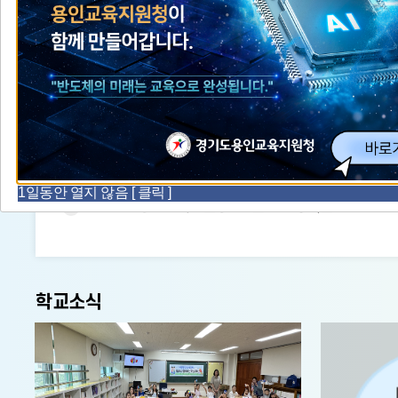
공
공지사항
가정통신문(교육청)
지
사
2026년 방과후학교 지원인력(한시적기간제근로자) 5차 채용 면접심사 대상자 공고
항
2026년 제12회 신규 교육공무직
2026년 제11회 신규 교육공무직원(조리사
2026년 제10회
1일동안 열지 않음 [ 클릭 ]
2026년 용인교육지원청 편․
학교소식