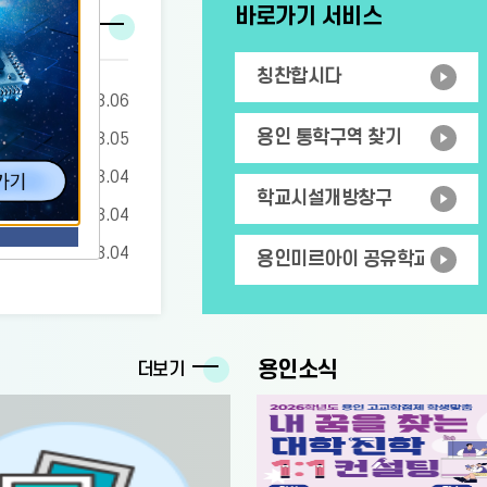
바로가기 서비스
더보기
칭찬합시다
2026.08.06
용인 통학구역 찾기
원(조리사,조리실무사) 채용 공고
2026.08.05
,조리실무사) 채용 서류·면접 합격자 공고
2026.08.04
학교시설개방창구
 신규 교육공무직원 채용 면접심사 대상자 공고
2026.08.04
불법 운영학원 지도점검 보조인력 채용 재공고
2026.08.04
용인미르아이 공유학교
용인소식
더보기