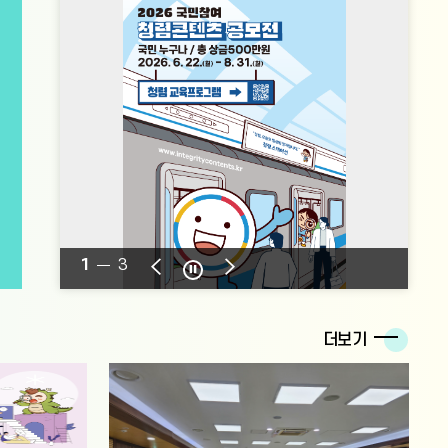
업
얼
얼
얼
존
이
정
다
전
지
음
1
3
팝
팝
팝
업
업
업
존
존
존
정
이
다
더보기
지
전
음