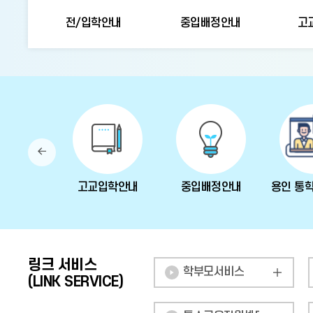
전/입학안내
중입배정안내
고
이
전
ON달력
고교입학안내
중입배정안내
용인 통
링크 서비스
학부모서비스
(LINK SERVICE)